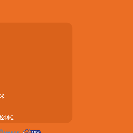
3米
要控制柜