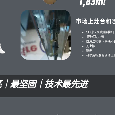
1,83m!
市场上灶台和
1,83米 - 从喷嘴到炉
距地面2,73米
自清洁喷嘴（特殊不
无上限
稳健
可以用标准的清洁工
亮｜最坚固｜技术最先进