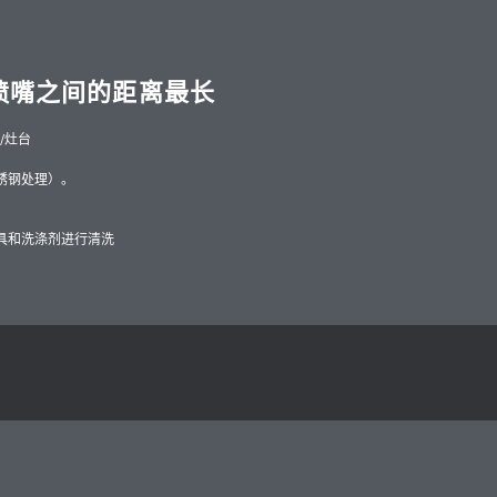
喷嘴之间的距离最长
子/灶台
锈钢处理）。
具和洗涤剂进行清洗