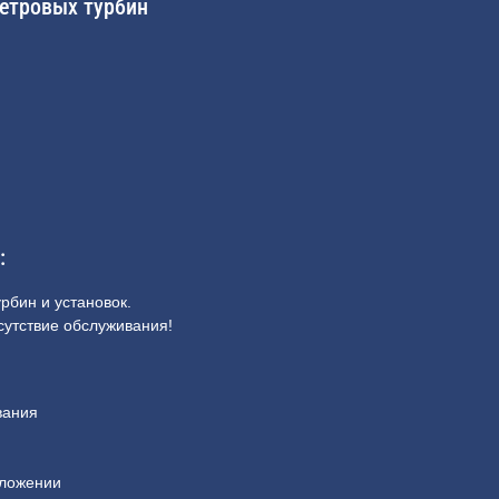
етровых турбин
:
рбин и установок.
сутствие обслуживания!
вания
оложении