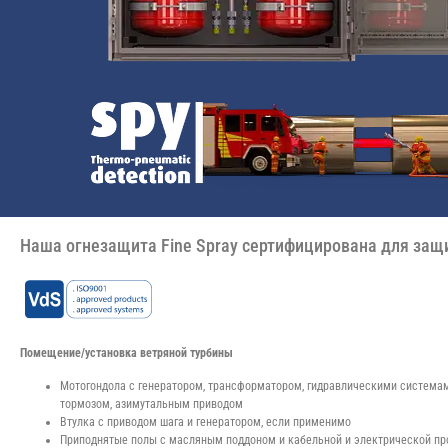
Наша огнезащита Fine Spray сертифицирована для защ
Помещение/установка ветряной турбины
Мотогондола с генератором, трансформатором, гидравлическими системам
тормозом, азимутальным приводом
Втулка с приводом шага и генератором, если применимо
Приподнятые полы с масляным поддоном и кабельной и электрической пр