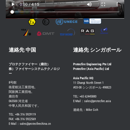
連絡先 中国
連絡先 シンガポール
プロテクファイヤー（廊坊）
Protecfire Engineering Pte Ltd
株）ファイヤーシステムテクノロジ
Protecfire (Asia Pacific) Ltd
ー
Asia Pacific HQ
8号館
11 Changi North Street 1
衛星航法工業団地。
#03-08 シンガポール 498823
関新興工業団地。
廊坊市
TEL: +65 62445880
065500 河北省
E-Mail：sales@protecfire.asia
中華人民共和国です。
連絡先：Mike Goh
TEL: +86 316 5929119
FAX: +86 316 5922569
E-Mail：sales@protecfirechina.cn