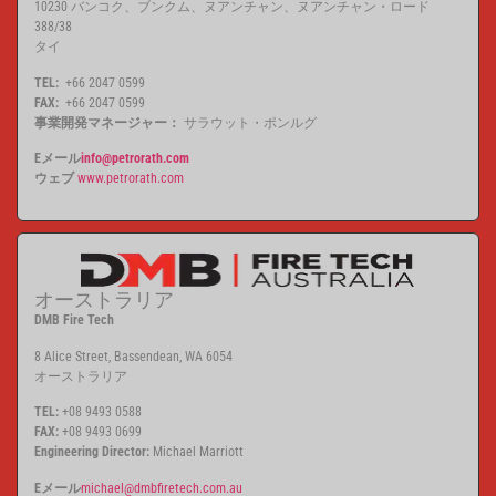
10230 バンコク、ブンクム、ヌアンチャン、ヌアンチャン・ロード
388/38
タイ
TEL:
+66 2047 0599
FAX:
+66 2047 0599
事業開発マネージャー：
サラウット・ポンルグ
Eメール
info@petrorath.com
ウェブ
www.petrorath.com
オーストラリア
DMB Fire Tech
8 Alice Street,
Bassendean,
WA 6054
オーストラリア
TEL:
+08 9493 0588
FAX:
+08 9493 0699
Engineering Director:
Michael Marriott
Eメール
michael@dmbfiretech.com.au