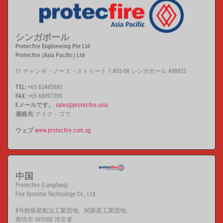
シンガポール
Protecfire Engineering Pte Ltd
Protecfire (Asia Pacific) Ltd
11 チャンギ・ノース・ストリート 1 #03-08 シンガポール 498823
TEL:
+65 62445880
FAX:
+65 68097299
Eメールです。
sales@protecfire.asia
連絡先
マイク・ゴウ
ウェブ
www.protecfire.com.sg
中国
Protecfire (Langfang)
Fire Systems Technology Co., Ltd.
8号館衛星航法工業団地。関新星工業団地。
廊坊市 065500 河北省