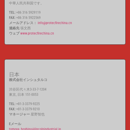
中華人民共和国です。
TEL:
+86 316 5929119
FAX:
+86 316 5922569
メールアドレス：
info@protecfirechina.cn
連絡先
張文西
ウェブ
www.protecfirechina.cn
日本
株式会社インシュタルコ
渋谷区代々木3-33-7-1204
東京, 日本 151-0053
TEL:
+81-3-3379-9225
FAX:
+81-3-3379-9210
マネージャー
星野智也
Eメール
tomoya_hoshino@lincolnindustrial.jp