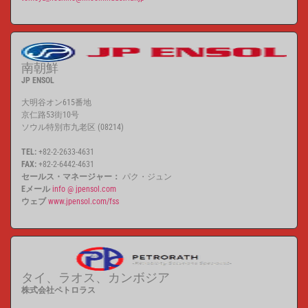
南朝鮮
JP ENSOL
大明谷オン615番地
京仁路53街10号
ソウル特別市九老区 (08214)
TEL:
+82-2-2633-4631
FAX:
+82-2-6442-4631
セールス・マネージャー：
パク・ジュン
Eメール
info @ jpensol.com
ウェブ
www.jpensol.com/fss
タイ、ラオス、カンボジア
株式会社ペトロラス