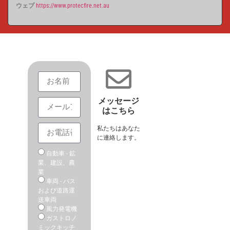
ウェブ
https://www.protecfire.net.au
メッセージ
はこちら
私たちはあなた
に連絡します。
自動車 - 鉱
業、建設、農
業
車両 - バス
および道路運
送車両
風力発電機
ガストロノ
ミックキッチ