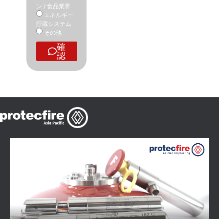
ン / 食品業界
エネルギー
貯蔵システム
その他
確
認