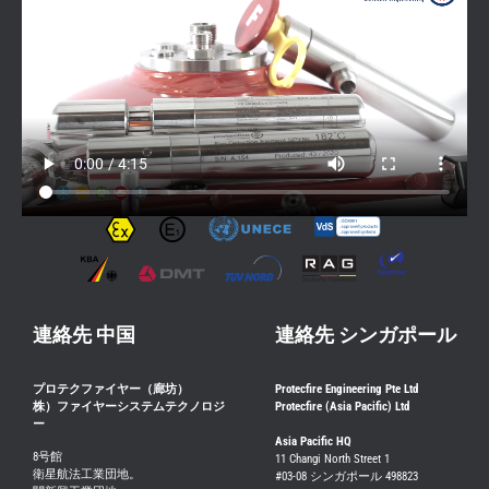
連絡先 中国
連絡先 シンガポール
プロテクファイヤー（廊坊）
Protecfire Engineering Pte Ltd
株）ファイヤーシステムテクノロジ
Protecfire (Asia Pacific) Ltd
ー
Asia Pacific HQ
8号館
11 Changi North Street 1
衛星航法工業団地。
#03-08 シンガポール 498823